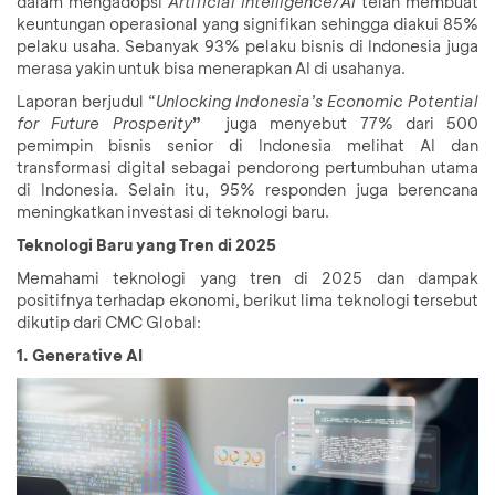
dalam mengadopsi
Artificial Intelligence/AI
telah membuat
keuntungan operasional yang signifikan sehingga diakui 85%
pelaku usaha. Sebanyak 93% pelaku bisnis di Indonesia juga
merasa yakin untuk bisa menerapkan AI di usahanya.
Laporan berjudul “
Unlocking Indonesia’s Economic Potential
for Future Prosperity
”
juga menyebut 77% dari 500
pemimpin bisnis senior di Indonesia melihat AI dan
transformasi digital sebagai pendorong pertumbuhan utama
di Indonesia. Selain itu, 95% responden juga berencana
meningkatkan investasi di teknologi baru.
Teknologi Baru yang Tren di 2025
Memahami teknologi yang tren di 2025 dan dampak
positifnya terhadap ekonomi, berikut lima teknologi tersebut
dikutip dari CMC Global:
1. Generative AI