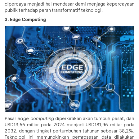
dipercaya menjadi hal mendasar demi menjaga kepercayaan
publik terhadap peran transformatif teknologi.
3. Edge Computing
Pasar
edge
computing
diperkirakan akan tumbuh pesat, dari
USD13,66 miliar pada 2024 menjadi USD181,96 miliar pada
2032, dengan tingkat pertumbuhan tahunan sebesar 38,2%.
Teknologi ini memungkinkan pemrosesan data dilakukan