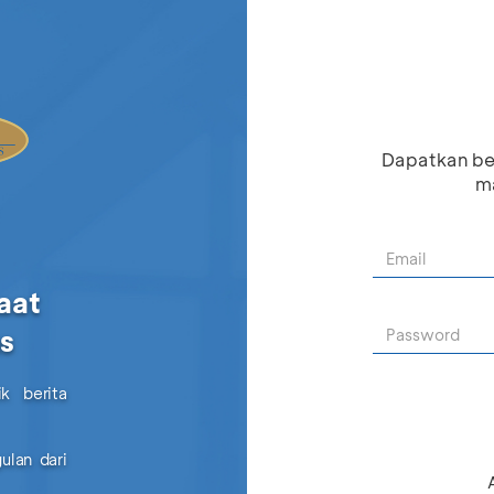
Dapatkan be
ma
aat
as
k berita
ulan dari