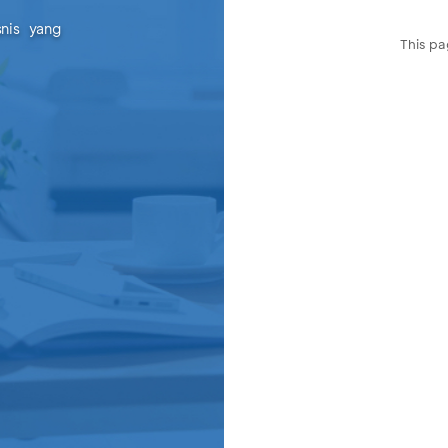
snis yang
This pa