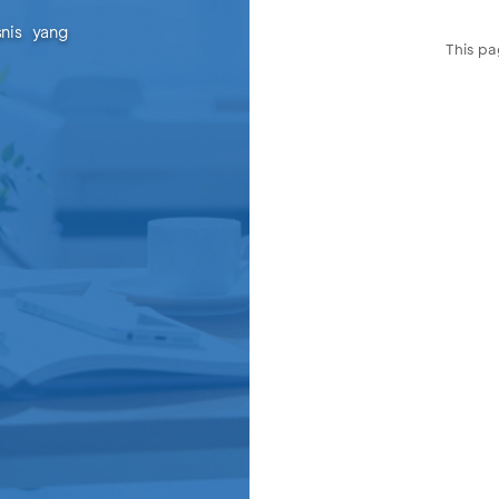
snis yang
This pa