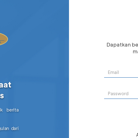
Dapatkan be
ma
aat
as
k berita
ulan dari