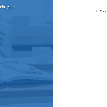
snis yang
This pa