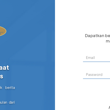
Dapatkan be
ma
aat
as
k berita
ulan dari