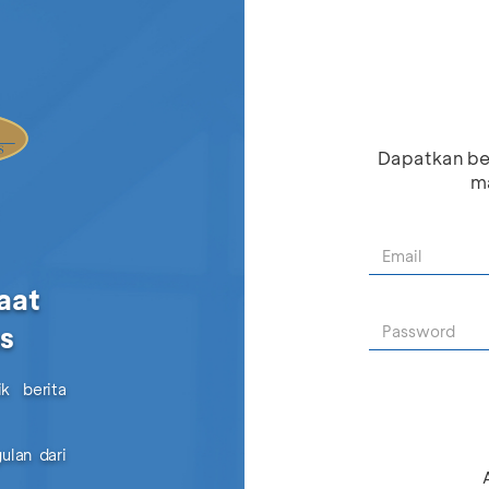
Dapatkan be
ma
aat
as
k berita
ulan dari