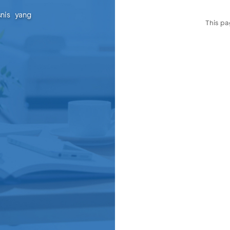
snis yang
This pa