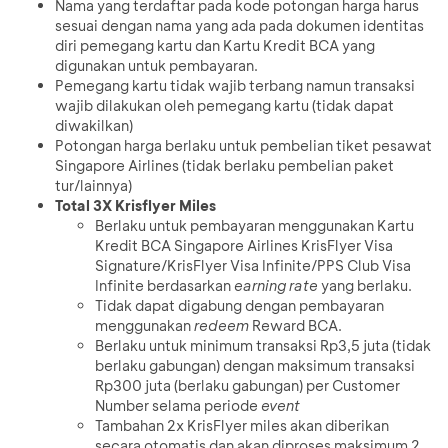
Nama yang terdaftar pada kode potongan harga harus
sesuai dengan nama yang ada pada dokumen identitas
diri pemegang kartu dan Kartu Kredit BCA yang
digunakan untuk pembayaran.
Pemegang kartu tidak wajib terbang namun transaksi
wajib dilakukan oleh pemegang kartu (tidak dapat
diwakilkan)
Potongan harga berlaku untuk pembelian tiket pesawat
Singapore Airlines (tidak berlaku pembelian paket
tur/lainnya)
Total 3X Krisflyer Miles
Berlaku untuk pembayaran menggunakan Kartu
Kredit BCA Singapore Airlines KrisFlyer Visa
Signature/KrisFlyer Visa Infinite/PPS Club Visa
Infinite berdasarkan
earning rate
yang berlaku.
Tidak dapat digabung dengan pembayaran
menggunakan
redeem
Reward BCA.
Berlaku untuk minimum transaksi Rp3,5 juta (tidak
berlaku gabungan) dengan maksimum transaksi
Rp300 juta (berlaku gabungan) per Customer
Number selama periode
event
Tambahan 2x KrisFlyer miles akan diberikan
secara otomatis dan akan diproses maksimum 2