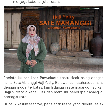
menjaga keberlanjutan usaha.
Pecinta kuliner khas Purwakarta tentu tidak asing dengan
nama Sate Maranggi Haji Yetty. Berawal dari usaha sederhana
dengan modal terbatas, kini hidangan sate maranggi racikan
Hajjah Yetty dikenal luas dan memiliki beberapa cabang di
berbagai kota.
Di balik kesuksesannya, perjalanan usaha yang dimulai sejak