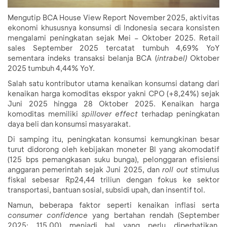
Mengutip BCA House View Report November 2025, aktivitas
ekonomi khususnya konsumsi di Indonesia secara konsisten
mengalami peningkatan sejak Mei – Oktober 2025. Retail
sales September 2025 tercatat tumbuh 4,69% YoY
sementara indeks transaksi belanja BCA (
intrabel)
Oktober
2025 tumbuh 4,44% YoY.
Salah satu kontributor utama kenaikan konsumsi datang dari
kenaikan harga komoditas ekspor yakni CPO (+8,24%) sejak
Juni 2025 hingga 28 Oktober 2025. Kenaikan harga
komoditas memiliki
spillover effect
terhadap peningkatan
daya beli dan konsumsi masyarakat.
Di samping itu, peningkatan konsumsi kemungkinan besar
turut didorong oleh kebijakan moneter BI yang akomodatif
(125 bps pemangkasan suku bunga), pelonggaran efisiensi
anggaran pemerintah sejak Juni 2025, dan
roll out
stimulus
fiskal sebesar Rp24,44 triliun dengan fokus ke sektor
transportasi, bantuan sosial, subsidi upah, dan insentif tol.
Namun, beberapa faktor seperti kenaikan inflasi serta
consumer confidence
yang bertahan rendah (September
2025: 115,00) menjadi hal yang perlu diperhatikan.