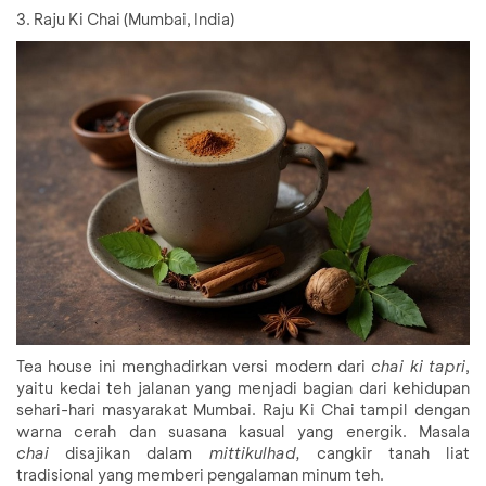
3. Raju Ki Chai (Mumbai, India)
Tea house ini menghadirkan versi modern dari
chai ki tapri
,
yaitu kedai teh jalanan yang menjadi bagian dari kehidupan
sehari-hari masyarakat Mumbai. Raju Ki Chai tampil dengan
warna cerah dan suasana kasual yang energik. Masala
chai
disajikan dalam
mitti
kulhad,
cangkir tanah liat
tradisional yang memberi pengalaman minum teh.