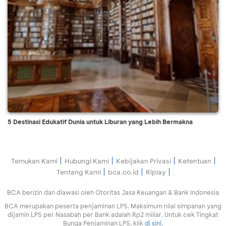
5 Destinasi Edukatif Dunia untuk Liburan yang Lebih Bermakna
Temukan Kami
Hubungi Kami
Kebijakan Privasi
Ketentuan
Tentang Kami
bca.co.id
Riplay
BCA berizin dan diawasi oleh Otoritas Jasa Keuangan & Bank Indonesia
BCA merupakan peserta penjaminan LPS. Maksimum nilai simpanan yang
dijamin LPS per Nasabah per Bank adalah Rp2 miliar. Untuk cek Tingkat
Bunga Penjaminan LPS, klik
di sini
.