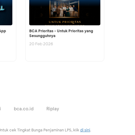
App
BCA Prioritas - Untuk Prioritas yang
Sesungguhnya
20 Feb 2026
i
bca.co.id
Riplay
ntuk cek Tingkat Bunga Penjaminan LPS, klik
di sini
.