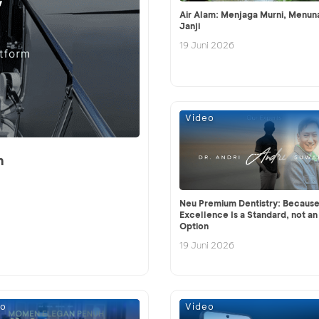
Air Alam: Menjaga Murni, Menun
Janji
19 Juni 2026
Video
m
Neu Premium Dentistry: Becaus
Excellence Is a Standard, not an
Option
19 Juni 2026
eo
Video