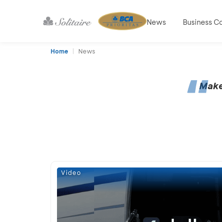
News
Business C
Home
News
Make 
Video