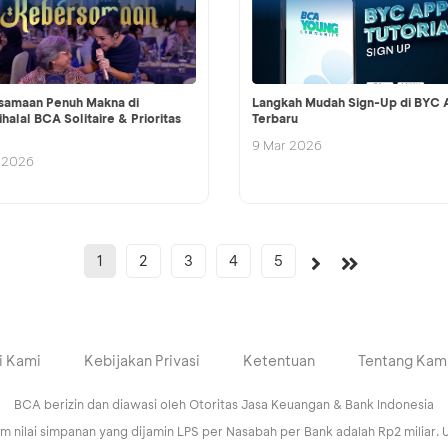
samaan Penuh Makna di
Langkah Mudah Sign-Up di BYC 
ihalal BCA Solitaire & Prioritas
Terbaru
9 Mar 2026
 2026
1
2
3
4
5
i Kami
Kebijakan Privasi
Ketentuan
Tentang Kam
BCA berizin dan diawasi oleh Otoritas Jasa Keuangan & Bank Indonesia
ilai simpanan yang dijamin LPS per Nasabah per Bank adalah Rp2 miliar. U