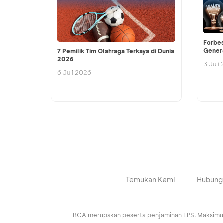
Forbes
Gener
7 Pemilik Tim Olahraga Terkaya di Dunia
2026
3 Juli
6 Juli 2026
Temukan Kami
Hubung
BCA merupakan peserta penjaminan LPS. Maksimum n