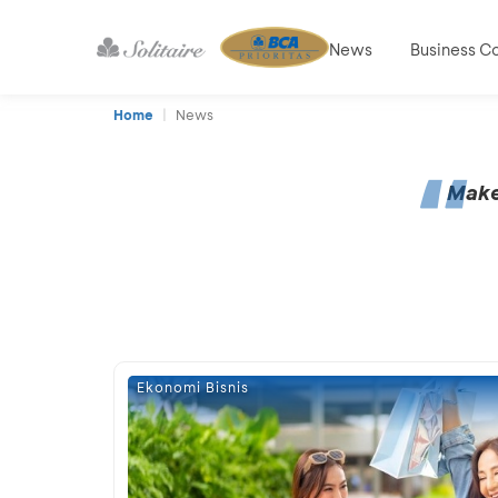
News
Business C
Home
News
Make 
Ekonomi Bisnis