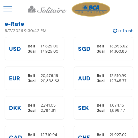
Toggle
navigation
e-Rate
8/7/2026 9:30:42 PM
refresh
Beli
17,825.00
Beli
13,856.62
USD
SGD
Jual
17,925.00
Jual
14,100.88
Beli
20,476.18
Beli
12,510.99
EUR
AUD
Jual
20,833.63
Jual
12,745.77
Beli
2,741.05
Beli
1,874.15
DKK
SEK
Jual
2,784.81
Jual
1,899.47
Beli
12,710.94
Beli
21,927.02
CAD
CHF