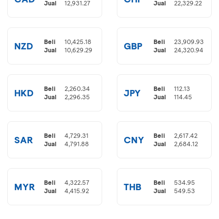
Jual
12,931.27
Jual
22,329.22
Beli
10,425.18
Beli
23,909.93
NZD
GBP
Jual
10,629.29
Jual
24,320.94
Beli
2,260.34
Beli
112.13
HKD
JPY
Jual
2,296.35
Jual
114.45
Beli
4,729.31
Beli
2,617.42
SAR
CNY
Jual
4,791.88
Jual
2,684.12
Beli
4,322.57
Beli
534.95
MYR
THB
Jual
4,415.92
Jual
549.53