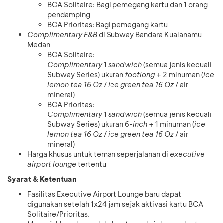
BCA Solitaire: Bagi pemegang kartu dan 1 orang
pendamping
BCA Prioritas: Bagi pemegang kartu
Complimentary F&B
di Subway Bandara Kualanamu
Medan
BCA Solitaire:
Complimentary
1
sandwich
(semua jenis kecuali
Subway Series) ukuran
footlong
+ 2 minuman (
ice
lemon tea 16 Oz
/
ice green tea 16 Oz
/ air
mineral)
BCA Prioritas:
Complimentary
1
sandwich
(semua jenis kecuali
Subway Series) ukuran 6-
inch
+ 1 minuman (
ice
lemon tea 16 Oz
/
ice green tea 16 Oz
/ air
mineral)
Harga khusus untuk teman seperjalanan di
executive
airport lounge
tertentu
Syarat & Ketentuan
Fasilitas Executive Airport Lounge baru dapat
digunakan setelah 1x24 jam sejak aktivasi kartu BCA
Solitaire/Prioritas.