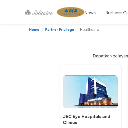
News
Business C
Home
Partner Privilege
Healthcare
Dapatkan pelayana
JEC Eye Hospitals and
Clinics