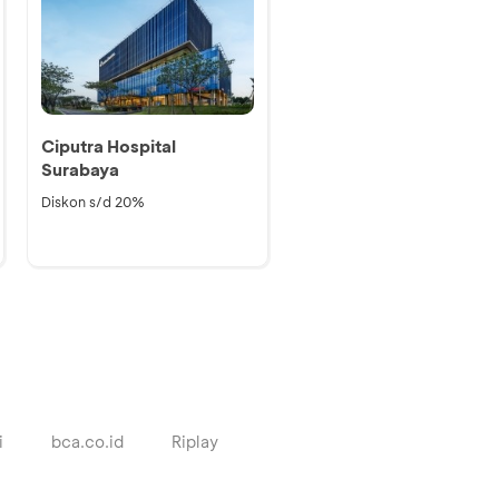
Ciputra Hospital
Surabaya
Diskon s/d 20%
i
bca.co.id
Riplay