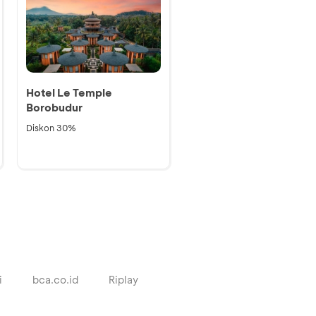
Hotel Le Temple
Borobudur
Diskon 30%
i
bca.co.id
Riplay