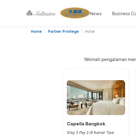
News
Business C
Home
Partner Privilege
Hotel
Nikmati pengalaman mengi
Capella Bangkok
Stay
3
Pay
2
di Kamar Tipe