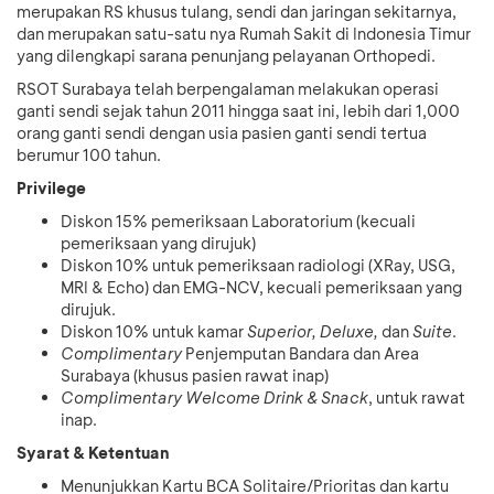
merupakan RS khusus tulang, sendi dan jaringan sekitarnya,
dan merupakan satu-satu nya Rumah Sakit di Indonesia Timur
yang dilengkapi sarana penunjang pelayanan Orthopedi.
RSOT Surabaya telah berpengalaman melakukan operasi
ganti sendi sejak tahun 2011 hingga saat ini, lebih dari 1,000
orang ganti sendi dengan usia pasien ganti sendi tertua
berumur 100 tahun.
Privilege
Diskon 15% pemeriksaan Laboratorium (kecuali
pemeriksaan yang dirujuk)
Diskon 10% untuk pemeriksaan radiologi (XRay, USG,
MRI & Echo) dan EMG-NCV, kecuali pemeriksaan yang
dirujuk.
Diskon 10% untuk kamar
Superior, Deluxe,
dan
Suite
.
Complimentary
Penjemputan Bandara dan Area
Surabaya (khusus pasien rawat inap)
Complimentary
Welcome Drink & Snack
, untuk rawat
inap.
Syarat & Ketentuan
Menunjukkan Kartu BCA Solitaire/Prioritas dan kartu