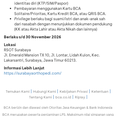
identitas diri (KTP/SIM/Paspor)
Pembayaran menggunakan Kartu BCA
Solitaire/Prioritas, Kartu Kredit BCA, atau QRIS BCA.
Privilege
berlaku bagi suami/istri dan anak-anak sah
dari nasabah dengan menunjukkan dokumen pendukung
(KK atau Akta Lahir atau Akta Nikah dan lainnya)
Berlaku s/d 30 November 2026
Lokasi
RSOT Surabaya
Jl. Emerald Mansion TX 10, Jl. Lontar, Lidah Kulon, Kec.
Lakarsantri, Surabaya, Jawa Timur 60213.
Informasi Lebih Lanjut
https://surabayaorthopedi.com/
Temukan Kami
Hubungi Kami
Kebijakan Privasi
Ketentuan
Tentang Kami
bca.co.id
Riplay
BCA berizin dan diawasi oleh Otoritas Jasa Keuangan & Bank Indonesia
BCA merupakan peserta penjaminan LPS. Maksimum nilai simpanan yang